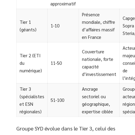
approximatif
Présence
Capge
Tier 1
mondiale, chiffre
1-10
Sopra
(géants)
d’affaires massif
Steria
en France
Acteu
Couverture
Tier 2 (ETI
majeu
nationale, forte
du
11-50
consei
capacité
numérique)
de
d’investissement
l’inté
Tier 3
Ancrage
Group
(spécialistes
sectoriel ou
acteu
51-100
et ESN
géographique,
régio
régionales)
expertise ciblée
spécia
Groupe SYD évolue dans le Tier 3, celui des