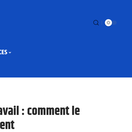
CES
avail : comment le
ent