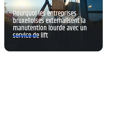
Pourquoi les entreprises
bruxelloises externalisent la
manutention lourde avec un
service de lift