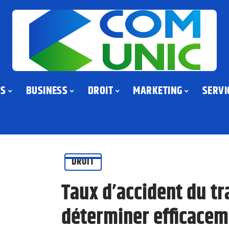
US
BUSINESS
DROIT
MARKETING
SERVI
DROIT
Taux d’accident du tr
déterminer efficacem