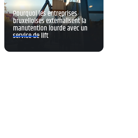
Pourquoi les entreprises
bruxelloises externalisent la
manutention lourde avec un
service de lift