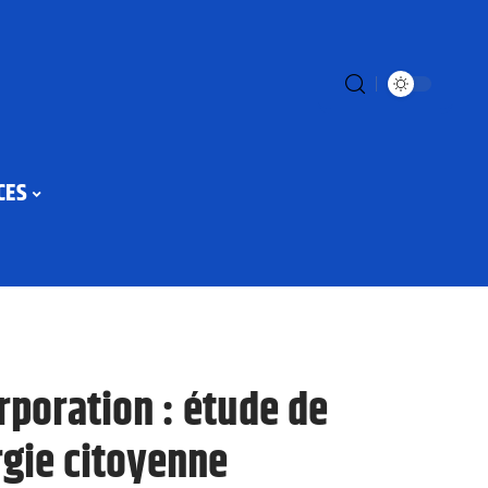
CES
poration : étude de
rgie citoyenne