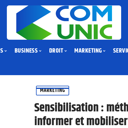
US
BUSINESS
DROIT
MARKETING
SERVI
MARKETING
Sensibilisation : mét
informer et mobiliser