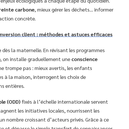
 enjeux écologiques à chaque étape du quotidien.
einte carbone
, mieux gérer les déchets… informer
’action concrète.
onversion client : méthodes et astuces efficaces
 dès la maternelle. En révisant les programmes
e, on installe graduellement une
conscience
ne trompe pas : mieux avertis, les enfants
s à la maison, interrogent les choix de
s entières.
ble (ODD)
fixés à l’échelle internationale servent
gnent les initiatives locales, nourrissent les
t un nombre croissant d’acteurs privés. Grâce à ce
ce et dépasse le simple transfert de connaissances