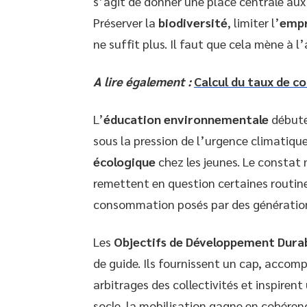
s’agit de donner une place centrale aux
Préserver la
biodiversité
, limiter l’
empr
ne suffit plus. Il faut que cela mène à l
A lire également :
Calcul du taux de c
L’
éducation environnementale
débute
sous la pression de l’urgence climatiqu
écologique
chez les jeunes. Le constat 
remettent en question certaines routine
consommation posés par des génération
Les
Objectifs de Développement Dura
de guide. Ils fournissent un cap, accompa
arbitrages des collectivités et inspiren
socle, la mobilisation gagne en cohéren