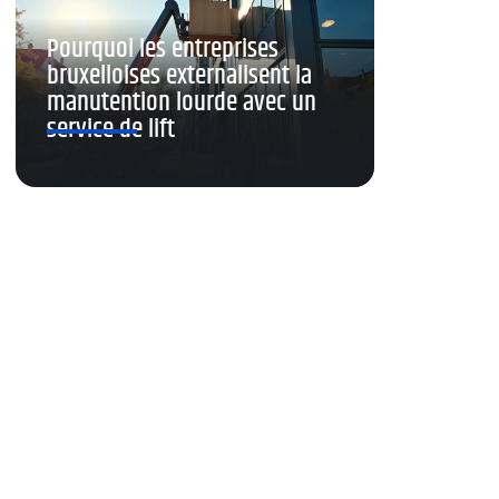
Pourquoi les entreprises
bruxelloises externalisent la
manutention lourde avec un
service de lift