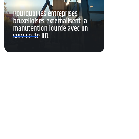
Pourquoi les entreprises
bruxelloises externalisent la
manutention lourde avec un
service de lift