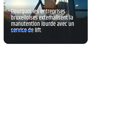
Pourquoi les entreprises
bruxelloises externalisent la
manutention lourde avec un
service de lift