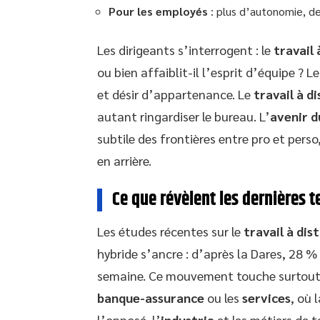
Pour les employés
: plus d’autonomie, des
Les dirigeants s’interrogent : le
travail 
ou bien affaiblit-il l’esprit d’équipe ? L
et désir d’appartenance. Le
travail à d
autant ringardiser le bureau. L’
avenir d
subtile des frontières entre pro et perso
en arrière.
Ce que révèlent les dernières t
Les études récentes sur le
travail à dis
hybride s’ancre : d’après la Dares, 28 % 
semaine. Ce mouvement touche surtout 
banque-assurance
ou les
services
, où 
l’opposé, l’
industrie
et les métiers de 