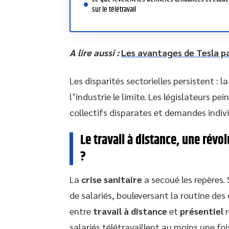
sur le télétravail
A lire aussi :
Les avantages de Tesla p
Les disparités sectorielles persistent : la
l’industrie le limite. Les législateurs pe
collectifs disparates et demandes indivi
Le travail à distance, une rév
?
La
crise sanitaire
a secoué les repères. 
de salariés, bouleversant la routine des
entre
travail à distance
et
présentiel
r
salariés télétravaillent au moins une fo