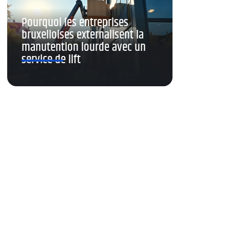
Pourquoi les entreprises
bruxelloises externalisent la
manutention lourde avec un
service de lift