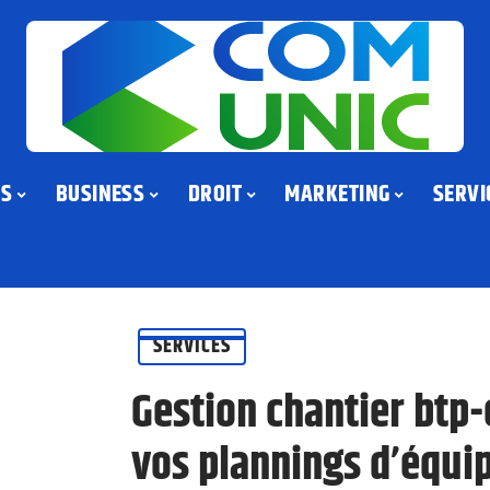
US
BUSINESS
DROIT
MARKETING
SERVI
SERVICES
Gestion chantier btp-
vos plannings d’équip