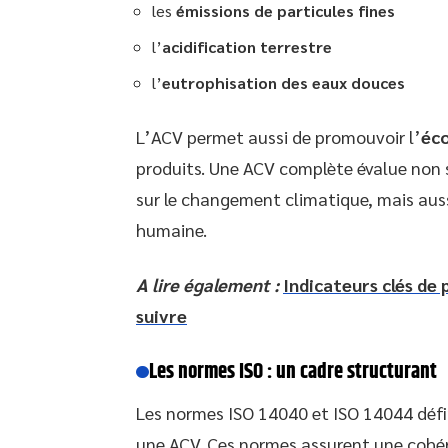
les
émissions de particules fines
l’
acidification terrestre
l’
eutrophisation des eaux douces
L’ACV permet aussi de promouvoir l’
éc
produits. Une ACV complète évalue non 
sur le changement climatique, mais auss
humaine.
A lire également :
Indicateurs clés de 
suivre
Les normes ISO : un cadre structurant
Les normes ISO 14040 et ISO 14044 défini
une ACV. Ces normes assurent une cohé