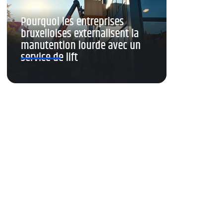
Pourquoi les entreprises
bruxelloises externalisent la
manutention lourde avec un
service de lift