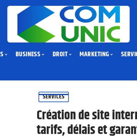
US
BUSINESS
DROIT
MARKETING
SERVI
SERVICES
Création de site inter
tarifs, délais et garan