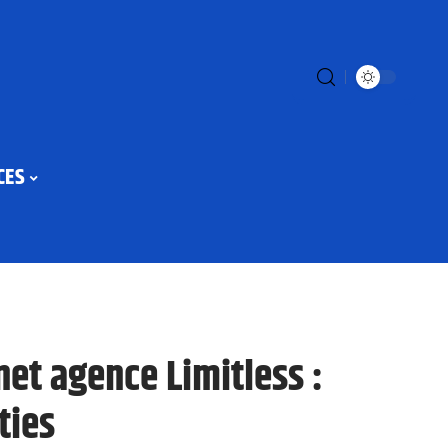
CES
net agence Limitless :
ties