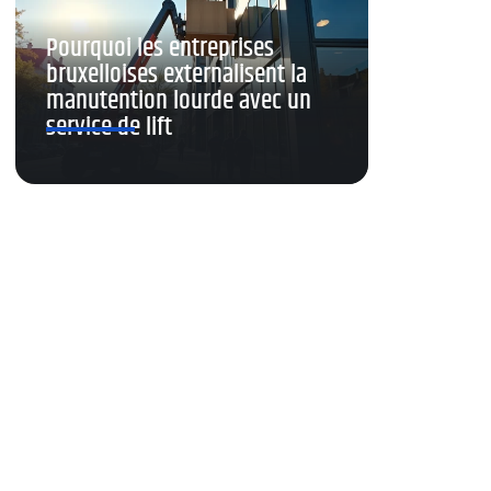
Pourquoi les entreprises
bruxelloises externalisent la
manutention lourde avec un
service de lift