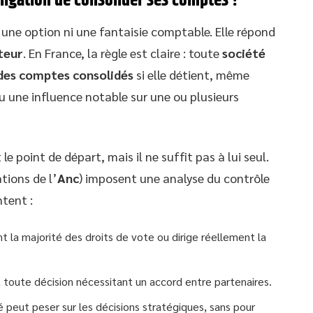
bligation de consolider ses comptes ?
 une option ni une fantaisie comptable. Elle répond
ateur
. En France, la règle est claire : toute
société
des comptes consolidés
si elle détient, même
u une influence notable sur une ou plusieurs
 le point de départ, mais il ne suffit pas à lui seul.
ions de l’
Anc
) imposent une analyse du contrôle
ntent :
t la majorité des droits de vote ou dirige réellement la
, toute décision nécessitant un accord entre partenaires.
é peut peser sur les décisions stratégiques, sans pour