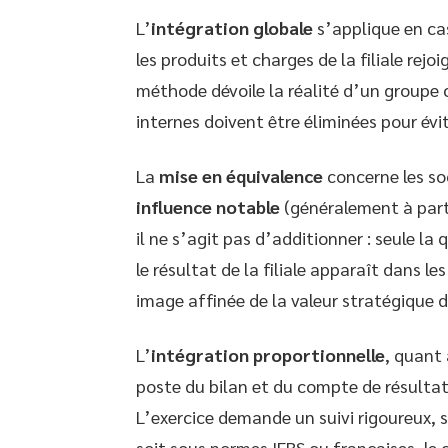
L’
intégration globale
s’applique en ca
les produits et charges de la filiale rej
méthode dévoile la réalité d’un groupe c
internes doivent être éliminées pour évit
La
mise en équivalence
concerne les so
influence notable
(généralement à parti
il ne s’agit pas d’additionner : seule l
le résultat de la filiale apparaît dans 
image affinée de la valeur stratégique d
L’
intégration proportionnelle
, quant 
poste du bilan et du compte de résultat 
L’exercice demande un suivi rigoureux, s
soit sous normes IFRS ou françaises, le c