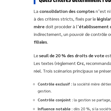
Quels critères déterminent l’o
La
consolidation des comptes
n’est ni
à des critères stricts, fixés par le
législ
mère
doit procéder à l’
établissement 
indirectement, un pouvoir de contrôle o
filiales
.
Le
seuil de 20 % des droits de vote
est
Les textes (règlement
Crc
, recommandat
réel. Trois scénarios principaux se prése
Contrôle exclusif
: la société mère détien
gestion.
Contrôle conjoint
: la gestion se partage
Influence notable
: dès 20 %, si la sociét