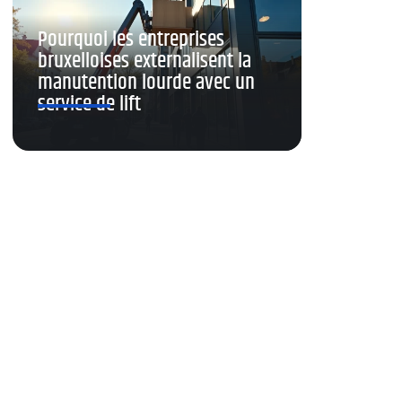
Pourquoi les entreprises
bruxelloises externalisent la
manutention lourde avec un
service de lift