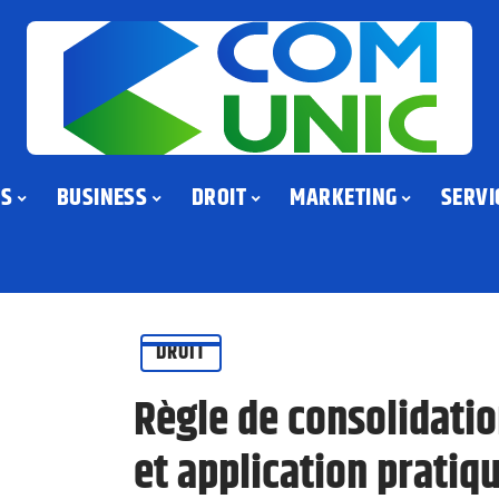
US
BUSINESS
DROIT
MARKETING
SERVI
DROIT
Règle de consolidati
et application pratiq