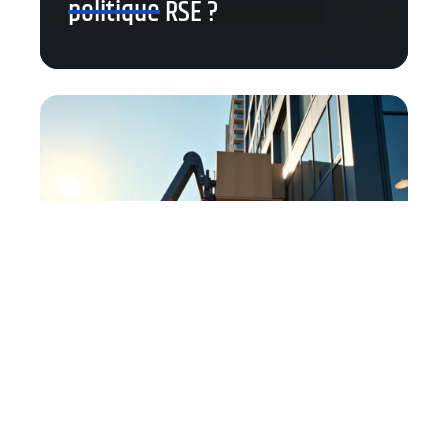
politique RSE ?
Pourquoi les entreprises
bruxelloises externalisent la
manutention lourde avec un
service de lift