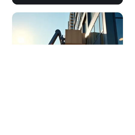
Pourquoi les entreprises
bruxelloises externalisent la
manutention lourde avec un
service de lift